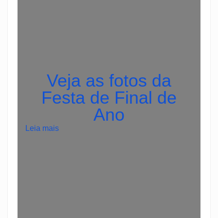
Veja as fotos da
Festa de Final de
Ano
:
Leia mais
🍰
M
a
i
s
s