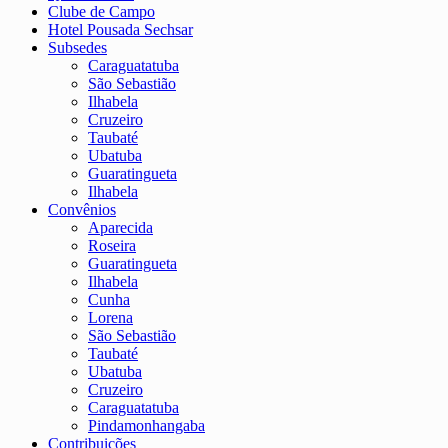
Clube de Campo
Hotel Pousada Sechsar
Subsedes
Caraguatatuba
São Sebastião
Ilhabela
Cruzeiro
Taubaté
Ubatuba
Guaratingueta
Ilhabela
Convênios
Aparecida
Roseira
Guaratingueta
Ilhabela
Cunha
Lorena
São Sebastião
Taubaté
Ubatuba
Cruzeiro
Caraguatatuba
Pindamonhangaba
Contribuições