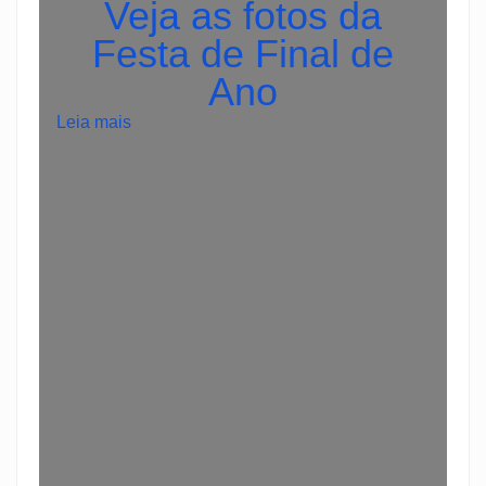
Veja as fotos da
Festa de Final de
Ano
:
Leia mais
1
w
i
n
К
а
з
и
н
о
О