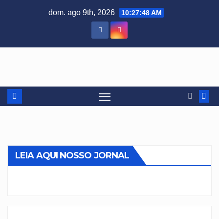
Skip
dom. ago 9th, 2026
10:27:48 AM
to
content
LEIA AQUI NOSSO JORNAL