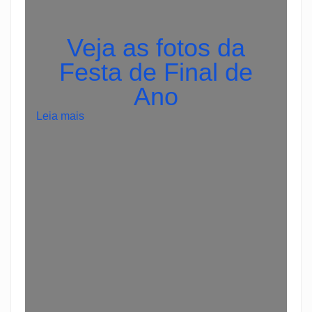
Veja as fotos da
Festa de Final de
Ano
:
Leia mais
1
w
i
n
О
ф
и
ц
и