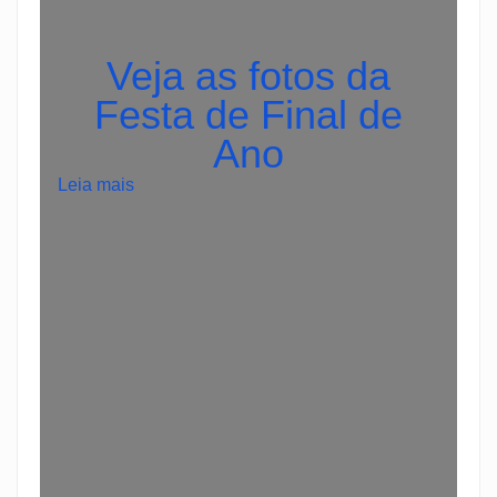
Veja as fotos da
Festa de Final de
Ano
:
Leia mais
1
x
б
е
т
Л
и
д
е