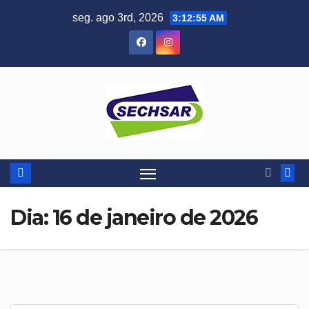
Skip
seg. ago 3rd, 2026
3:12:56 AM
to
content
Dia:
16 de janeiro de 2026