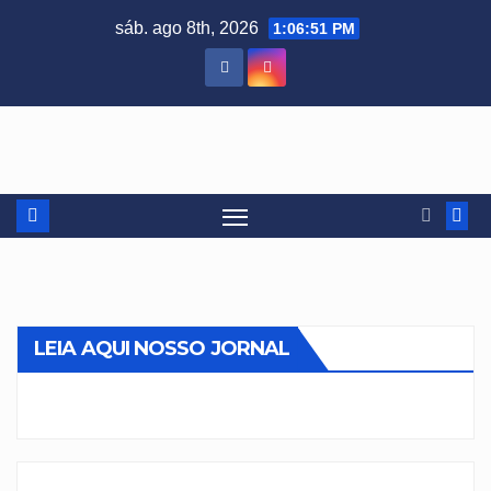
Skip
sáb. ago 8th, 2026
1:06:52 PM
to
content
LEIA AQUI NOSSO JORNAL