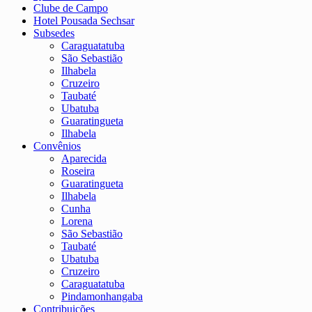
Clube de Campo
Hotel Pousada Sechsar
Subsedes
Caraguatatuba
São Sebastião
Ilhabela
Cruzeiro
Taubaté
Ubatuba
Guaratingueta
Ilhabela
Convênios
Aparecida
Roseira
Guaratingueta
Ilhabela
Cunha
Lorena
São Sebastião
Taubaté
Ubatuba
Cruzeiro
Caraguatatuba
Pindamonhangaba
Contribuições