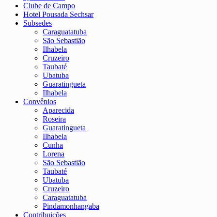
Clube de Campo
Hotel Pousada Sechsar
Subsedes
Caraguatatuba
São Sebastião
Ilhabela
Cruzeiro
Taubaté
Ubatuba
Guaratingueta
Ilhabela
Convênios
Aparecida
Roseira
Guaratingueta
Ilhabela
Cunha
Lorena
São Sebastião
Taubaté
Ubatuba
Cruzeiro
Caraguatatuba
Pindamonhangaba
Contribuições