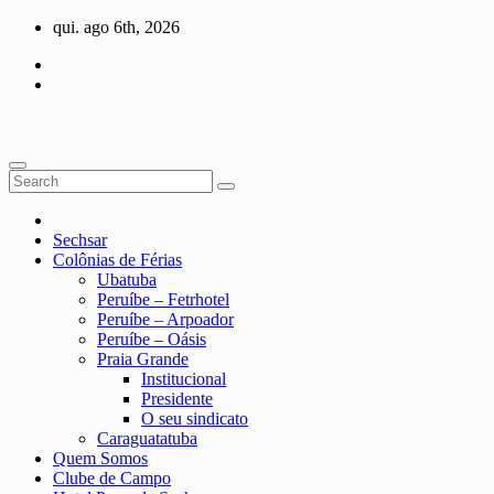
Skip
qui. ago 6th, 2026
to
content
Sechsar
Colônias de Férias
Ubatuba
Peruíbe – Fetrhotel
Peruíbe – Arpoador
Peruíbe – Oásis
Praia Grande
Institucional
Presidente
O seu sindicato
Caraguatatuba
Quem Somos
Clube de Campo