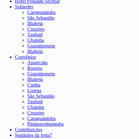
Hotel Pousada Sechsar
Subsedes
Caraguatatuba
São Sebastião
Ilhabela
Cruzeiro
Taubaté
Ubatuba
Guaratingueta
Ilhabela
Convênios
Aparecida
Roseira
Guaratingueta
Ilhabela
Cunha
Lorena
São Sebastião
Taubaté
Ubatuba
Cruzeiro
Caraguatatuba
Pindamonhangaba
Contribuições
Saudades da festa?