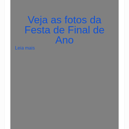
Veja as fotos da
Festa de Final de
Ano
:
Leia mais
C
a
s
h
O
u
t
1
x