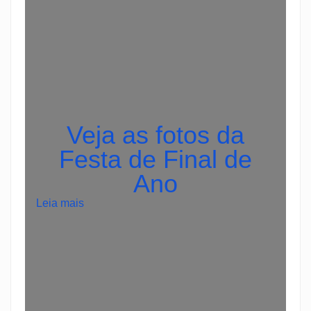
Veja as fotos da
Festa de Final de
Ano
:
Leia mais
3
0
%
d
e