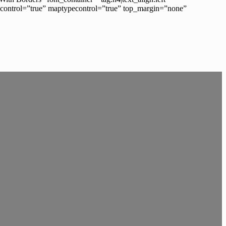
control=”true” maptypecontrol=”true” top_margin=”none”