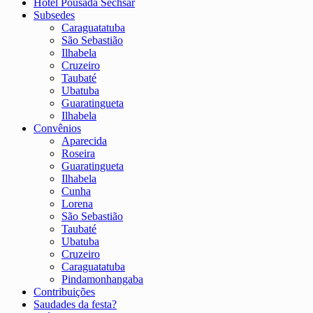
Hotel Pousada Sechsar
Subsedes
Caraguatatuba
São Sebastião
Ilhabela
Cruzeiro
Taubaté
Ubatuba
Guaratingueta
Ilhabela
Convênios
Aparecida
Roseira
Guaratingueta
Ilhabela
Cunha
Lorena
São Sebastião
Taubaté
Ubatuba
Cruzeiro
Caraguatatuba
Pindamonhangaba
Contribuições
Saudades da festa?