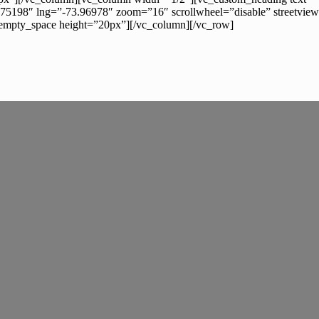
75198″ lng=”-73.96978″ zoom=”16″ scrollwheel=”disable” streetview
_empty_space height=”20px”][/vc_column][/vc_row]