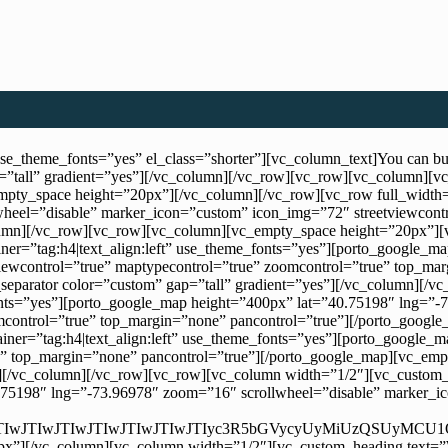
e_theme_fonts=”yes” el_class=”shorter”][vc_column_text]You can bu
p=”tall” gradient=”yes”][/vc_column][/vc_row][vc_row][vc_column][v
c_empty_space height=”20px”][/vc_column][/vc_row][vc_row full_wid
heel=”disable” marker_icon=”custom” icon_img=”72″ streetviewcontr
umn][/vc_row][vc_row][vc_column][vc_empty_space height=”20px”][vc
tainer=”tag:h4|text_align:left” use_theme_fonts=”yes”][porto_google
iewcontrol=”true” maptypecontrol=”true” zoomcontrol=”true” top_ma
eparator color=”custom” gap=”tall” gradient=”yes”][/vc_column][/
_fonts=”yes”][porto_google_map height=”400px” lat=”40.75198″ lng=
omcontrol=”true” top_margin=”none” pancontrol=”true”][/porto_goog
iner=”tag:h4|text_align:left” use_theme_fonts=”yes”][porto_google
rue” top_margin=”none” pancontrol=”true”][/porto_google_map][vc_em
][/vc_column][/vc_row][vc_row][vc_column width=”1/2″][vc_custom_he
75198″ lng=”-73.96978″ zoom=”16″ scrollwheel=”disable” marker_ic
IwJTIwJTIwJTIwJTIwJTIwJTIwJTIwJTIyc3R5bGVycyUyM
x”][/vc_column][vc_column width=”1/2″][vc_custom_heading text=”Wit