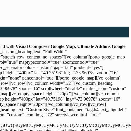
ild with
Visual Composer Google Map, Ultimate Addons Google
c_custom_heading text=”Full Width”
th=”stretch_row_content_no_spaces”][vc_column][porto_google_map
ol=”true” maptypecontrol=”true” zoomcontrol=”true”
_separator color=”custom” gap=”tall” gradient=”yes”]
_map height=”400px” lat=”40.75198″ lng=”-73.96978″ zoom=”16″
rgin=”none” pancontrol=”true”][/porto_google_map][/vc_column]
vc_row][vc_row][vc_column width=”1/2″][vc_custom_heading
”-73.96978″ zoom=”16″ scrollwheel=”disable” marker_icon=”custom”
le_map][vc_empty_space height=”20px”][/vc_column][vc_column
_map height=”400px” lat=”40.75198″ lng=”-73.96978″ zoom=”16″
pty_space height=”20px”][/vc_column][/vc_row][vc_row]
ading text=”Custom Style” font_container=”tag:h4|text_align:left”
on=”custom” icon_img=”72″ streetviewcontrol=”true”
iUzQSUyMCU1QiUwQSUyMCUyMCUyMCUyMCUyMCUyMCUyMCUy
h Borders” font_container=”tag:h4|text_align:left”