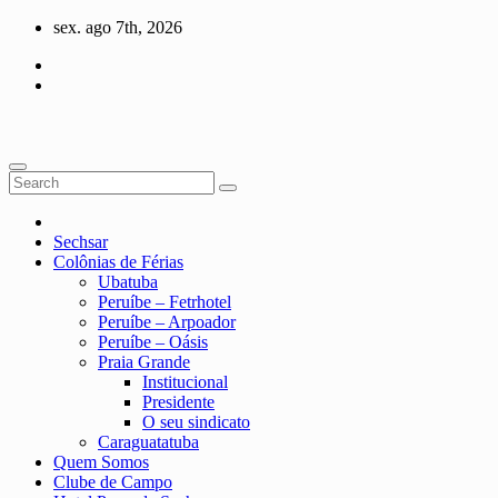
Skip
sex. ago 7th, 2026
to
content
Sechsar
Colônias de Férias
Ubatuba
Peruíbe – Fetrhotel
Peruíbe – Arpoador
Peruíbe – Oásis
Praia Grande
Institucional
Presidente
O seu sindicato
Caraguatatuba
Quem Somos
Clube de Campo