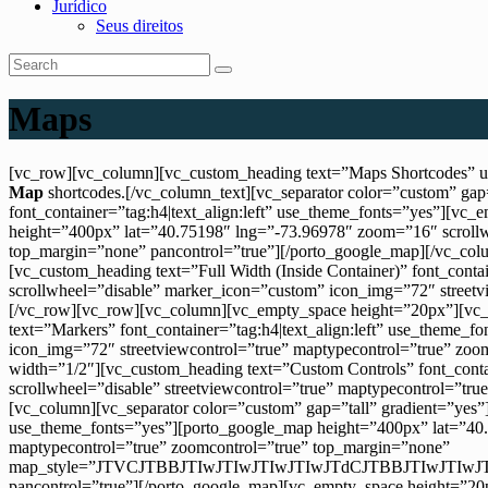
Jurídico
Seus direitos
Maps
[vc_row][vc_column][vc_custom_heading text=”Maps Shortcodes” us
Map
shortcodes.[/vc_column_text][vc_separator color=”custom” ga
font_container=”tag:h4|text_align:left” use_theme_fonts=”yes”][v
height=”400px” lat=”40.75198″ lng=”-73.96978″ zoom=”16″ scrollw
top_margin=”none” pancontrol=”true”][/porto_google_map][/vc_col
[vc_custom_heading text=”Full Width (Inside Container)” font_con
scrollwheel=”disable” marker_icon=”custom” icon_img=”72″ streetv
[/vc_row][vc_row][vc_column][vc_empty_space height=”20px”][vc_s
text=”Markers” font_container=”tag:h4|text_align:left” use_theme
icon_img=”72″ streetviewcontrol=”true” maptypecontrol=”true” zo
width=”1/2″][vc_custom_heading text=”Custom Controls” font_conta
scrollwheel=”disable” streetviewcontrol=”true” maptypecontrol=”t
[vc_column][vc_separator color=”custom” gap=”tall” gradient=”yes”
use_theme_fonts=”yes”][porto_google_map height=”400px” lat=”40.
maptypecontrol=”true” zoomcontrol=”true” top_margin=”none”
map_style=”JTVCJTBBJTIwJTIwJTIwJTIwJTdCJTBBJT
pancontrol=”true”][/porto_google_map][vc_empty_space height=”20p