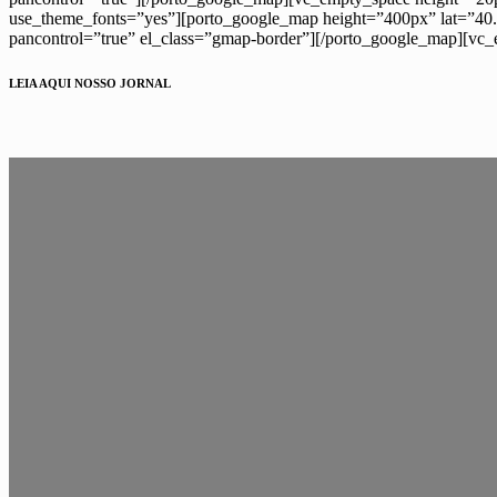
use_theme_fonts=”yes”][porto_google_map height=”400px” lat=”40.
pancontrol=”true” el_class=”gmap-border”][/porto_google_map][vc
LEIA AQUI NOSSO JORNAL