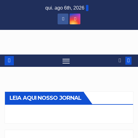
Skip
qui. ago 6th, 2026
to
content
LEIA AQUI NOSSO JORNAL