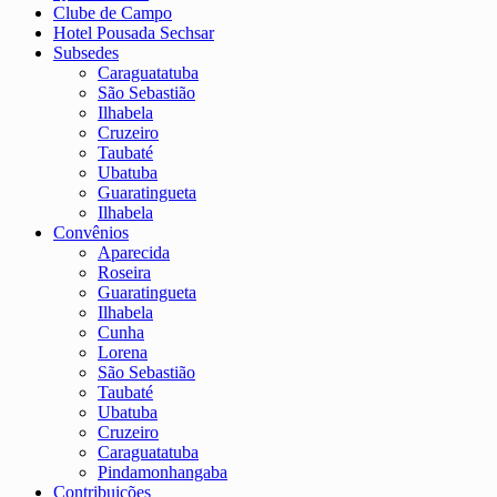
Clube de Campo
Hotel Pousada Sechsar
Subsedes
Caraguatatuba
São Sebastião
Ilhabela
Cruzeiro
Taubaté
Ubatuba
Guaratingueta
Ilhabela
Convênios
Aparecida
Roseira
Guaratingueta
Ilhabela
Cunha
Lorena
São Sebastião
Taubaté
Ubatuba
Cruzeiro
Caraguatatuba
Pindamonhangaba
Contribuições