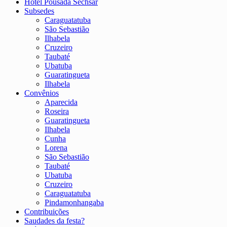
Hotel Pousada Sechsar
Subsedes
Caraguatatuba
São Sebastião
Ilhabela
Cruzeiro
Taubaté
Ubatuba
Guaratingueta
Ilhabela
Convênios
Aparecida
Roseira
Guaratingueta
Ilhabela
Cunha
Lorena
São Sebastião
Taubaté
Ubatuba
Cruzeiro
Caraguatatuba
Pindamonhangaba
Contribuições
Saudades da festa?