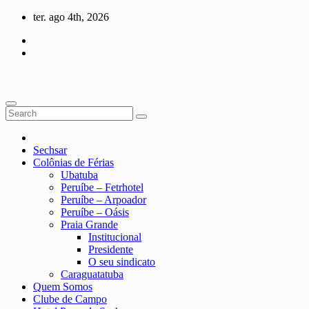
Skip
ter. ago 4th, 2026
to
content
Sechsar
Colônias de Férias
Ubatuba
Peruíbe – Fetrhotel
Peruíbe – Arpoador
Peruíbe – Oásis
Praia Grande
Institucional
Presidente
O seu sindicato
Caraguatatuba
Quem Somos
Clube de Campo