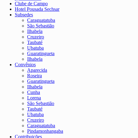
Clube de Campo
Hotel Pousada Sechsar
Subsedes
Caraguatatuba
São Sebastião
Ilhabela
Cruzeiro
Taubaté
Ubatuba
Guaratingueta
Ilhabela
Convênios
Aparecida
Roseira
Guaratingueta
Ilhabela
Cunha
Lorena
São Sebastião
Taubaté
Ubatuba
Cruzeiro
Caraguatatuba
Pindamonhangaba
Contribuições